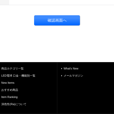
商品カテゴリ一覧
What's New
LED電球 口金・機能別一覧
メールマガジン
New Items
おすすめ商品
Item Ranking
演色性(Ra)について