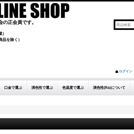
会の正会員です。
業）
商品を除く）
ログイン
口金で選ぶ
演色性で選ぶ
色温度で選ぶ
演色性(Ra)について