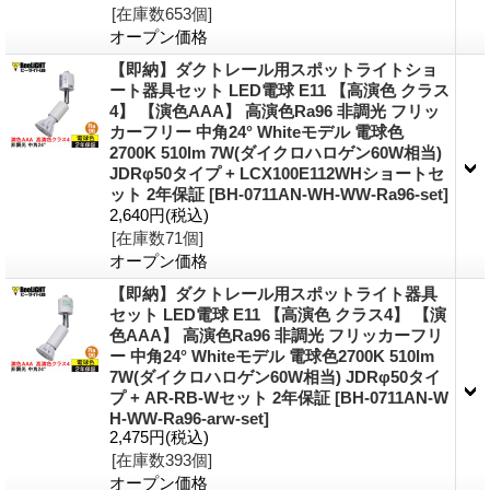
[在庫数653個]
オープン価格
【即納】ダクトレール用スポットライトショ
ート器具セット LED電球 E11 【高演色 クラス
4】 【演色AAA】 高演色Ra96 非調光 フリッ
カーフリー 中角24° Whiteモデル 電球色
2700K 510lm 7W(ダイクロハロゲン60W相当)
JDRφ50タイプ + LCX100E112WHショートセ
ット 2年保証
[BH-0711AN-WH-WW-Ra96-set]
2,640円
(税込)
[在庫数71個]
オープン価格
【即納】ダクトレール用スポットライト器具
セット LED電球 E11 【高演色 クラス4】 【演
色AAA】 高演色Ra96 非調光 フリッカーフリ
ー 中角24° Whiteモデル 電球色2700K 510lm
7W(ダイクロハロゲン60W相当) JDRφ50タイ
プ + AR-RB-Wセット 2年保証
[BH-0711AN-W
H-WW-Ra96-arw-set]
2,475円
(税込)
[在庫数393個]
オープン価格