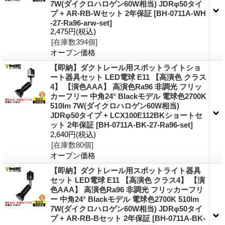
7W(ダイクロハロゲン60W相当) JDRφ50タイ
プ + AR-RB-Wセット 2年保証
[BH-0711A-WH
-27-Ra96-arw-set]
2,475円
(税込)
[在庫数394個]
オープン価格
【即納】ダクトレール用スポットライトショ
ート器具セット LED電球 E11 【高演色 クラス
4】 【演色AAA】 高演色Ra96 非調光 フリッ
カーフリー 中角24° Blackモデル 電球色2700K
510lm 7W(ダイクロハロゲン60W相当)
JDRφ50タイプ + LCX100E112BKショートセ
ット 2年保証
[BH-0711A-BK-27-Ra96-set]
2,640円
(税込)
[在庫数80個]
オープン価格
【即納】ダクトレール用スポットライト器具
セット LED電球 E11 【高演色 クラス4】 【演
色AAA】 高演色Ra96 非調光 フリッカーフリ
ー 中角24° Blackモデル 電球色2700K 510lm
7W(ダイクロハロゲン60W相当) JDRφ50タイ
プ + AR-RB-Bセット 2年保証
[BH-0711A-BK-