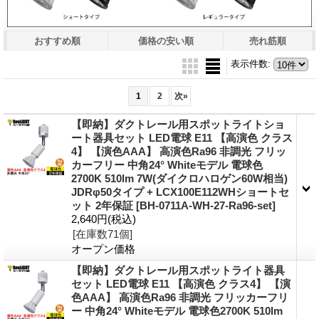
おすすめ順
価格の安い順
売れ筋順
表示件数
:
1
2
次
»
【即納】ダクトレール用スポットライトショ
ート器具セット LED電球 E11 【高演色 クラス
4】 【演色AAA】 高演色Ra96 非調光 フリッ
カーフリー 中角24° Whiteモデル 電球色
2700K 510lm 7W(ダイクロハロゲン60W相当)
JDRφ50タイプ + LCX100E112WHショートセ
ット 2年保証
[BH-0711A-WH-27-Ra96-set]
2,640円
(税込)
[在庫数71個]
オープン価格
【即納】ダクトレール用スポットライト器具
セット LED電球 E11 【高演色 クラス4】 【演
色AAA】 高演色Ra96 非調光 フリッカーフリ
ー 中角24° Whiteモデル 電球色2700K 510lm