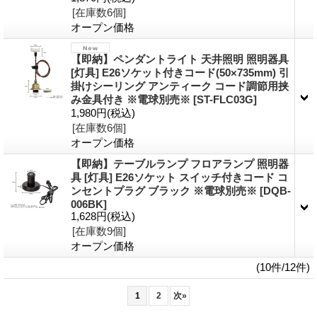
[在庫数6個]
オープン価格
【即納】ペンダントライト 天井照明 照明器具
[灯具] E26ソケット付きコード(50×735mm) 引
掛けシーリング アンティーク コード調節用挟
み金具付き ※電球別売※
[ST-FLC03G]
1,980円
(税込)
[在庫数6個]
オープン価格
【即納】テーブルランプ フロアランプ 照明器
具 [灯具] E26ソケット スイッチ付きコード コ
ンセントプラグ ブラック ※電球別売※
[DQB-
006BK]
1,628円
(税込)
[在庫数9個]
オープン価格
(10件/12件)
1
2
次
»