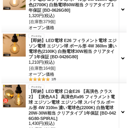
色(2700K) 白熱電球60W相当 クリアタイプ 1
年保証
[BD-0626G80]
1,320円
(税込)
[在庫数379個]
オープン価格
【即納】LED電球 E26 フィラメント電球 エジ
ソン電球 エジソン球 ボール形 4W 360lm 濃い
電球色(2100K) 白熱電球30W相当 クリアタイ
プ 1年保証
[BD-0426G80]
1,210円
(税込)
[在庫数164個]
オープン価格
1
件
【即納】LED電球 口金E26 【高演色 クラス
2】 【演色AA】 高演色Ra95 フィラメント電
球 エジソン電球 エジソン球 スパイラル ボー
ル形 4W 310lm 濃い電球色(2200K) 白熱電球
20W-30W相当 クリアタイプ 1年保証
[BD-042
6G80-SPIRAL]
1,430円
(税込)