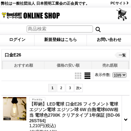
弊社は一般社団法人 日本照明工業会の正会員です。
PCサイト
ログイン
新規登録はこちら
お問い合わせ
口金E26
一覧
おすすめ順
価格の安い順
売れ筋順
表示件数
:
1
2
3
次
»
【即納】LED電球 口金E26 フィラメント電球
エジソン電球 エジソン球 6W 白熱電球60W相
当 電球色2700K クリアタイプ 1年保証
[BD-06
26ST64]
1,210円
(税込)