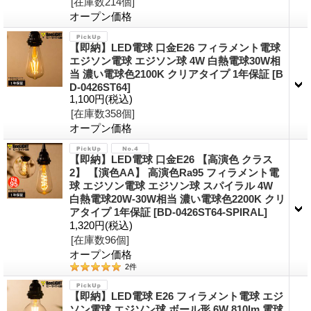
[在庫数214個]
オープン価格
【即納】LED電球 口金E26 フィラメント電球
エジソン電球 エジソン球 4W 白熱電球30W相
当 濃い電球色2100K クリアタイプ 1年保証
[B
D-0426ST64]
1,100円
(税込)
[在庫数358個]
オープン価格
【即納】LED電球 口金E26 【高演色 クラス
2】 【演色AA】 高演色Ra95 フィラメント電
球 エジソン電球 エジソン球 スパイラル 4W
白熱電球20W-30W相当 濃い電球色2200K クリ
アタイプ 1年保証
[BD-0426ST64-SPIRAL]
1,320円
(税込)
[在庫数96個]
オープン価格
2
件
【即納】LED電球 E26 フィラメント電球 エジ
ソン電球 エジソン球 ボール形 6W 810lm 電球