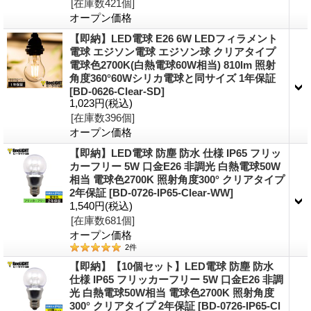
[在庫数421個]
オープン価格
【即納】LED電球 E26 6W LEDフィラメント
電球 エジソン電球 エジソン球 クリアタイプ
電球色2700K(白熱電球60W相当) 810lm 照射
角度360°60Wシリカ電球と同サイズ 1年保証
[BD-0626-Clear-SD]
1,023円
(税込)
[在庫数396個]
オープン価格
【即納】LED電球 防塵 防水 仕様 IP65 フリッ
カーフリー 5W 口金E26 非調光 白熱電球50W
相当 電球色2700K 照射角度300° クリアタイプ
2年保証
[BD-0726-IP65-Clear-WW]
1,540円
(税込)
[在庫数681個]
オープン価格
2
件
【即納】【10個セット】LED電球 防塵 防水
仕様 IP65 フリッカーフリー 5W 口金E26 非調
光 白熱電球50W相当 電球色2700K 照射角度
300° クリアタイプ 2年保証
[BD-0726-IP65-Cl