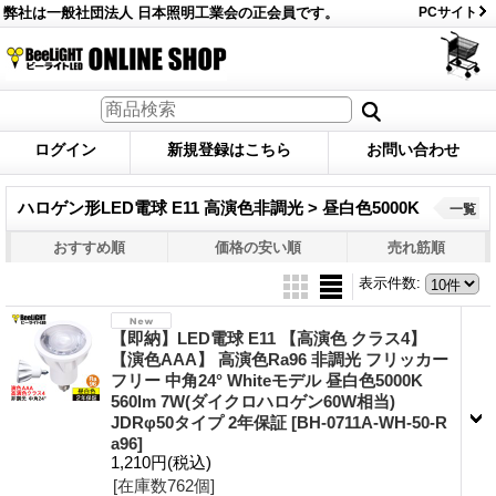
弊社は一般社団法人 日本照明工業会の正会員です。
PCサイト
ログイン
新規登録はこちら
お問い合わせ
ハロゲン形LED電球 E11 高演色非調光 > 昼白色5000K
一覧
おすすめ順
価格の安い順
売れ筋順
表示件数
:
【即納】LED電球 E11 【高演色 クラス4】
【演色AAA】 高演色Ra96 非調光 フリッカー
フリー 中角24° Whiteモデル 昼白色5000K
560lm 7W(ダイクロハロゲン60W相当)
JDRφ50タイプ 2年保証
[BH-0711A-WH-50-R
a96]
1,210円
(税込)
[在庫数762個]