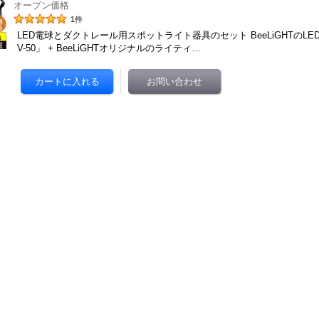
オープン価格
1
件
LED電球とダクトレール用スポットライト器具のセット BeeLiGHTのLED電球
V-50」 + BeeLiGHTオリジナルのライティ…