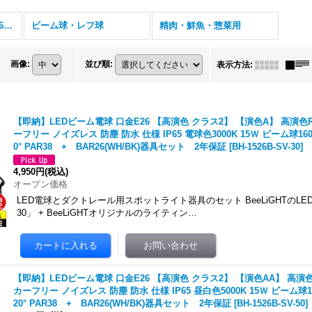
LED電球器具セット E26 (全商品)
ビーム球・レフ球
精肉・鮮魚・惣菜用
画像
:
並び順
:
表示方法
:
【即納】LEDビーム電球 口金E26 【高演色 クラス2】 【演色A】 高演色R
ーフリー ノイズレス 防塵 防水 仕様 IP65 電球色3000K 15Ｗ ビーム球1
0° PAR38 + BAR26(WH/BK)器具セット 2年保証
[
BH-1526B-SV-30
]
4,950円
(税込)
オープン価格
LED電球とダクトレール用スポットライト器具のセット BeeLiGHTのLED電球
30」 + BeeLiGHTオリジナルのライティン…
【即納】LEDビーム電球 口金E26 【高演色 クラス2】 【演色AA】 高演色
カーフリー ノイズレス 防塵 防水 仕様 IP65 昼白色5000K 15Ｗ ビーム球
20° PAR38 + BAR26(WH/BK)器具セット 2年保証
[
BH-1526B-SV-50
]