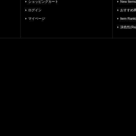
ショッピングカート
New Items
ログイン
おすすめ
マイページ
Item Rank
演色性(R