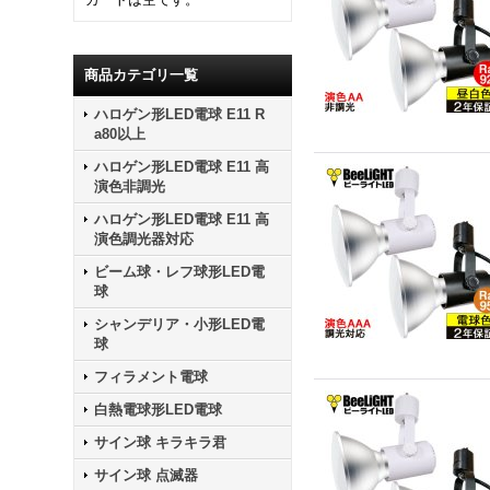
商品カテゴリ一覧
ハロゲン形LED電球 E11 R
a80以上
ハロゲン形LED電球 E11 高
演色非調光
ハロゲン形LED電球 E11 高
演色調光器対応
ビーム球・レフ球形LED電
球
シャンデリア・小形LED電
球
フィラメント電球
白熱電球形LED電球
サイン球 キラキラ君
サイン球 点滅器