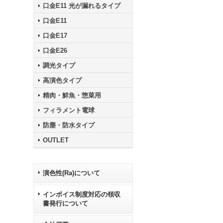
口金E11 光が漏れるタイプ
口金E11
口金E17
口金E26
調光タイプ
高演色タイプ
精肉・鮮魚・惣菜用
フィラメント電球
防塵・防水タイプ
OUTLET
演色性(Ra)について
インボイス制度対応の領収
書発行について