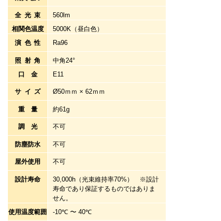
全光束
560lm
相関色温度
5000K（昼白色）
演色性
Ra96
照射角
中角24°
口金
E11
サイズ
Ø50ｍｍ × 62ｍｍ
重量
約61g
調光
不可
防塵防水
不可
屋外使用
不可
設計寿命
30,000h（光束維持率70%） ※設計
寿命であり保証するものではありま
せん。
使用温度範囲
-10℃ 〜 40℃