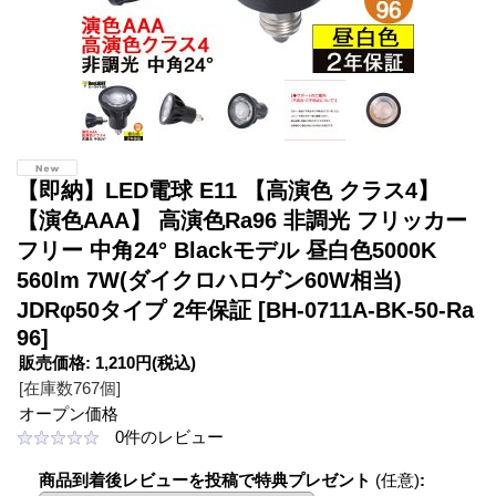
【即納】LED電球 E11 【高演色 クラス4】
【演色AAA】 高演色Ra96 非調光 フリッカー
フリー 中角24° Blackモデル 昼白色5000K
560lm 7W(ダイクロハロゲン60W相当)
JDRφ50タイプ 2年保証
[BH-0711A-BK-50-Ra
96]
販売価格
:
1,210円
(税込)
[在庫数767個]
オープン価格
0
件のレビュー
商品到着後レビューを投稿で特典プレゼント
(任意)
: