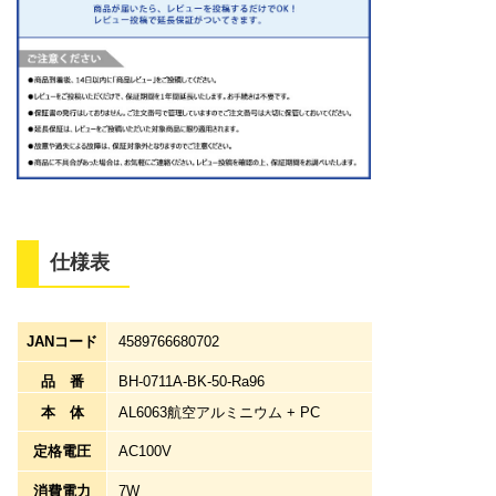
仕様表
JANコード
4589766680702
品番
BH-0711A-BK-50-Ra96
本体
AL6063航空アルミニウム + PC
定格電圧
AC100V
消費電力
7W