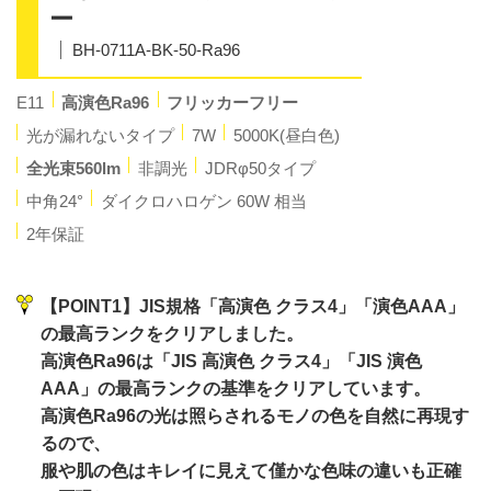
ー
BH-0711A-BK-50-Ra96
E11
高演色Ra96
フリッカーフリー
光が漏れないタイプ
7W
5000K(昼白色)
全光束560lm
非調光
JDRφ50タイプ
中角24°
ダイクロハロゲン 60W 相当
2年保証
【POINT1】JIS規格「高演色 クラス4」「演色AAA」
の最高ランクをクリアしました。
高演色Ra96は「JIS 高演色 クラス4」「JIS 演色
AAA」の最高ランクの基準をクリアしています。
高演色Ra96の光は照らされるモノの色を自然に再現す
るので、
服や肌の色はキレイに見えて僅かな色味の違いも正確