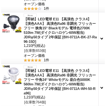
オープン価格
1
件
【即納】LED電球 E11 【高演色 クラス4】
【演色AAA】 高演色Ra96 非調光 フリッカー
フリー 狭角15° Blackモデル 電球色2700K
510lm 7W(ダイクロハロゲン60W相当)
JDRφ50タイプ 2年保証
[
BH-0711A-BK-27-Ra
96-15D
]
1,210円
(税込)
[在庫数653個]
オープン価格
1
件
【即納】LED電球 E11 【高演色 クラス4】
【演色AAA】 高演色Ra96 非調光 フリッカー
フリー 中角24° Whiteモデル 昼白色5000K
560lm 7W(ダイクロハロゲン60W相当)
JDRφ50タイプ 2年保証
[
BH-0711A-WH-50-R
a96
]
1,210円
(税込)
[在庫数764個]