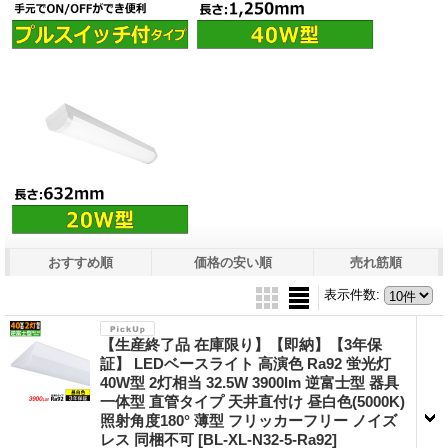
おすすめ順
価格の安い順
売れ筋順
表示件数
:
【生産終了品 在庫限り】【即納】【3年保
証】 LEDベースライト 高演色 Ra92 蛍光灯
40W型 2灯相当 32.5W 3900lm 逆富士型 器具
一体型 直管タイプ 天井直付け 昼白色(5000K)
照射角度180° 薄型 フリッカーフリー ノイズ
レス 同梱不可
[BL-XL-N32-5-Ra92]