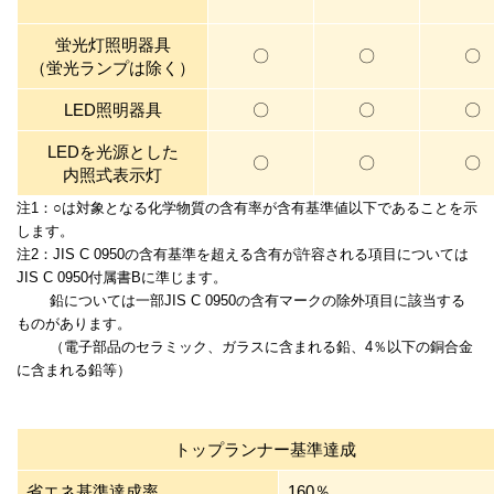
蛍光灯照明器具
〇
〇
〇
（蛍光ランプは除く）
LED照明器具
〇
〇
〇
LEDを光源とした
〇
〇
〇
内照式表示灯
注1：○は対象となる化学物質の含有率が含有基準値以下であることを示
します。
注2：JIS C 0950の含有基準を超える含有が許容される項目については
JIS C 0950付属書Bに準じます。
鉛については一部JIS C 0950の含有マークの除外項目に該当する
ものがあります。
（電子部品のセラミック、ガラスに含まれる鉛、4％以下の銅合金
に含まれる鉛等）
トップランナー基準達成
省エネ基準達成率
160％