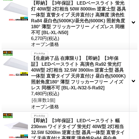
【即納】【3年保証】 LEDベースライト 蛍光
灯 40W型 2灯相当 50W 8000lm 逆富士型 器具
一体型 直管タイプ 天井直付け 高輝度 演色性
Ra84 昼白色(5000K)/昼光色(6000K) 照射角度
180° 薄型 フリッカーフリー ノイズレス 同梱
不可
[
BL-XL-N50
]
6,270円
(税込)
オープン価格
【生産終了品 在庫限り】【即納】【3年保
証】 LEDベースライト 高演色 Ra92 蛍光灯
40W型 2灯相当 32.5W 3900lm 逆富士型 器具
一体型 直管タイプ 天井直付け 昼白色(5000K)
照射角度180° 薄型 フリッカーフリー ノイズ
レス 同梱不可
[
BL-XL-N32-5-Ra92
]
7,480円
(税込)
[在庫数1個]
オープン価格
【即納】【3年保証】 LEDベースライト 幅
230mm ワイドタイプ 蛍光灯 40W型 2灯相当
32.5W 5200lm 逆富士型 器具一体型 直管タイ
プ 天井直付け 高輝度 演色性Ra84 昼白色