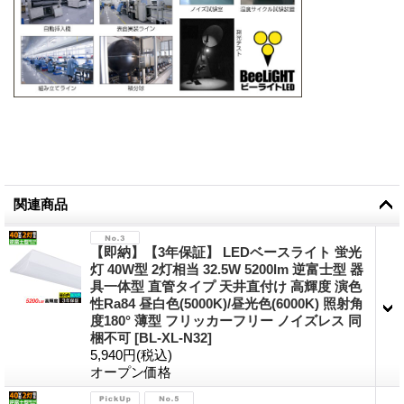
関連商品
【即納】【3年保証】 LEDベースライト 蛍光
灯 40W型 2灯相当 32.5W 5200lm 逆富士型 器
具一体型 直管タイプ 天井直付け 高輝度 演色
性Ra84 昼白色(5000K)/昼光色(6000K) 照射角
度180° 薄型 フリッカーフリー ノイズレス 同
梱不可
[
BL-XL-N32
]
5,940円
(税込)
オープン価格