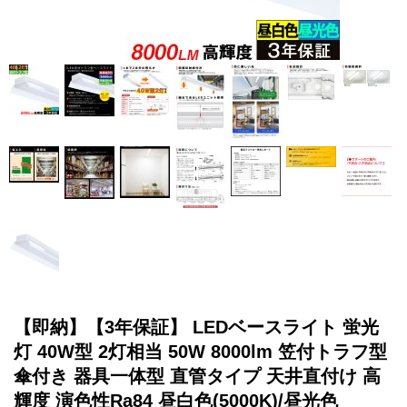
【即納】【3年保証】 LEDベースライト 蛍光
灯 40W型 2灯相当 50W 8000lm 笠付トラフ型
傘付き 器具一体型 直管タイプ 天井直付け 高
輝度 演色性Ra84 昼白色(5000K)/昼光色