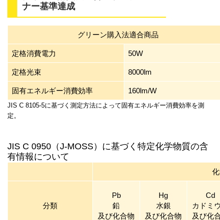
ナー基準達成
グリーン購入法適合商品
定格消費電力
50W
定格光束
8000lm
固有エネルギー消費効率
160lm/W
JIS C 8105-5に基づく測定方法によって固有エネルギー消費効率を測
定。
JIS C 0950（J-MOSS）に基づく特定化学物質の含
有情報について
化
Pb
Hg
Cd
分類
鉛
水銀
カドミ
及び化合物
及び化合物
及び化