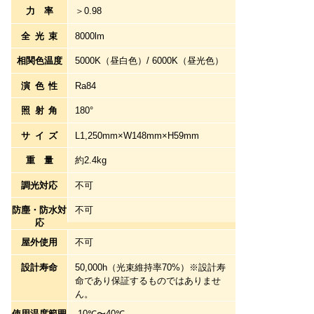
力率
＞0.98
全光束
8000lm
相関色温度
5000K（昼白色）/ 6000K（昼光色）
演色性
Ra84
照射角
180°
サイズ
L1,250mm×W148mm×H59mm
重量
約2.4kg
調光対応
不可
防塵・防水対
不可
応
屋外使用
不可
設計寿命
50,000h（光束維持率70%）※設計寿
命であり保証するものではありませ
ん。
使用温度範囲
-10℃〜40℃