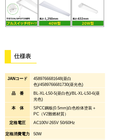
仕様表
JANコード
4589766681648(昼白
色)/4589766681730(昼光色)
品番
BL-XL-L50-5(昼白色)/BL-XL-L50-6(昼
光色)
本体
SPCC鋼板(0.5mm)白色粉体塗装＋
PC（V2難燃材質）
定格電圧
AC100V-265V 50/60Hz
定格消費電力
50W