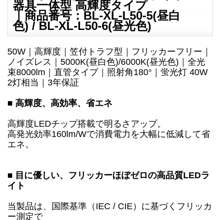
器具一体型 高輝度タイプ
｜商品番号：BL-XL-L50-5(昼白
色) / BL-XL-L50-6(昼光色)
50W｜高輝度｜笠付トラフ型｜フリッカーフリー｜
ノイズレス｜5000K(昼白色)/6000K(昼光色)｜全光
束8000lm｜直管タイプ｜照射角180°｜蛍光灯 40W
2灯相当｜3年保証
■ 高輝度、高効率、省エネ
高輝度LEDチップ搭載で明るさアップ。
高発光効率160lm/Wで消費電力を大幅に低減して省
エネ。
■ 目に優しい、フリッカーほぼゼロの高品質LEDラ
イト
当製品は、国際基準（IEC / CIE）に基づくフリッカ
ー測定で